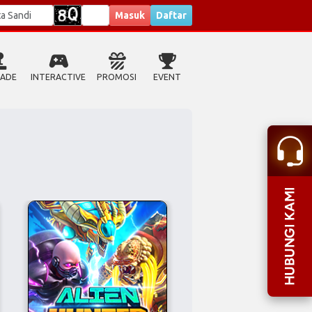
T KEPADA PARA MEMBER AKTIF KAMI YANG SUDAH MENDAPATKAN BONUS THR TERIMA KAS
Masuk
Daftar
ADE
INTERACTIVE
PROMOSI
EVENT