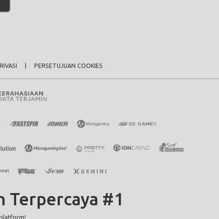
RIVASI
|
PERSETUJUAN COOKIES
n Terpercaya #1