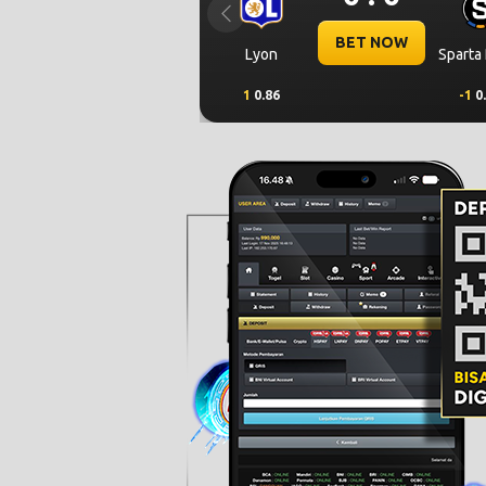
Previous
BET NOW
Union 
Bodo Glimt
Gill
0.75
0.82
-0.75