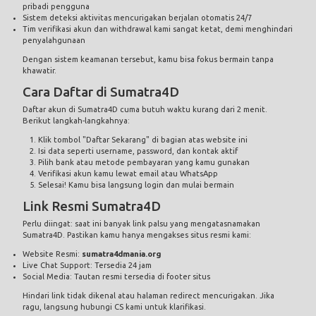
pribadi pengguna
Sistem deteksi aktivitas mencurigakan berjalan otomatis 24/7
Tim verifikasi akun dan withdrawal kami sangat ketat, demi menghindari
penyalahgunaan
Dengan sistem keamanan tersebut, kamu bisa fokus bermain tanpa
khawatir.
Cara Daftar di Sumatra4D
Daftar akun di Sumatra4D cuma butuh waktu kurang dari 2 menit.
Berikut langkah-langkahnya:
Klik tombol "
Daftar Sekarang
" di bagian atas website ini
Isi data seperti username, password, dan kontak aktif
Pilih bank atau metode pembayaran yang kamu gunakan
Verifikasi akun kamu lewat email atau WhatsApp
Selesai! Kamu bisa langsung login dan mulai bermain
Link Resmi Sumatra4D
Perlu diingat: saat ini banyak link palsu yang mengatasnamakan
Sumatra4D. Pastikan kamu hanya mengakses situs resmi kami:
Website Resmi:
sumatra4dmania.org
Live Chat Support: Tersedia 24 jam
Social Media: Tautan resmi tersedia di footer situs
Hindari link tidak dikenal atau halaman redirect mencurigakan. Jika
ragu, langsung hubungi CS kami untuk klarifikasi.