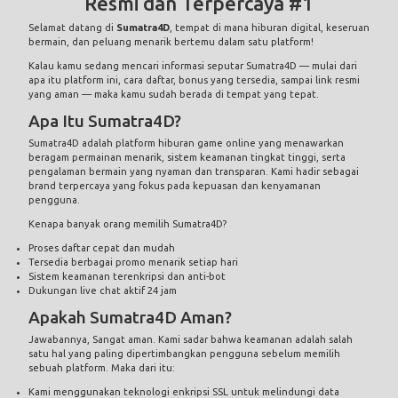
Resmi dan Terpercaya #1
Selamat datang di
Sumatra4D
, tempat di mana hiburan digital, keseruan
bermain, dan peluang menarik bertemu dalam satu platform!
Kalau kamu sedang mencari informasi seputar Sumatra4D — mulai dari
apa itu platform ini, cara daftar, bonus yang tersedia, sampai link resmi
yang aman — maka kamu sudah berada di tempat yang tepat.
Apa Itu Sumatra4D?
Sumatra4D adalah platform hiburan game online yang menawarkan
beragam permainan menarik, sistem keamanan tingkat tinggi, serta
pengalaman bermain yang nyaman dan transparan. Kami hadir sebagai
brand terpercaya yang fokus pada kepuasan dan kenyamanan
pengguna.
Kenapa banyak orang memilih Sumatra4D?
Proses daftar cepat dan mudah
Tersedia berbagai promo menarik setiap hari
Sistem keamanan terenkripsi dan anti-bot
Dukungan live chat aktif 24 jam
Apakah Sumatra4D Aman?
Jawabannya, Sangat aman. Kami sadar bahwa keamanan adalah salah
satu hal yang paling dipertimbangkan pengguna sebelum memilih
sebuah platform. Maka dari itu:
Kami menggunakan teknologi enkripsi SSL untuk melindungi data