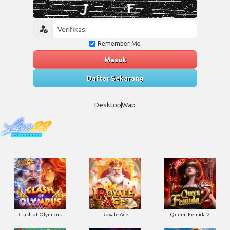
Remember Me
Masuk
Daftar Sekarang
Desktop
Wap
Clash of Olympus
Royale Ace
Queen Femida 2