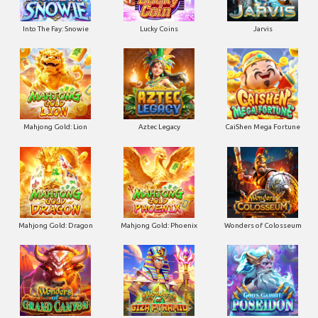
Into The Fay: Snowie
Lucky Coins
Jarvis
Mahjong Gold: Lion
Aztec Legacy
CaiShen Mega Fortune
Mahjong Gold: Dragon
Mahjong Gold: Phoenix
Wonders of Colosseum