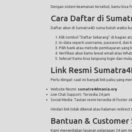
Dengan sistem keamanan tersebut, kamu bisa f
Cara Daftar di Suma
Daftar akun di Sumatra4D cuma butuh waktu kura
Klik tombol "
Daftar Sekarang
" di bagian at
Isi data seperti username, password, dan k
Pilih bank atau metode pembayaran yang 
Verifikasi akun kamu lewat email atau Wha
Selesai! Kamu bisa langsung login dan mula
Link Resmi Sumatra
Perlu diingat: saat ini banyak link palsu yang
Website Resmi:
sumatra4dmania.org
Live Chat Support: Tersedia 24 jam
Social Media: Tautan resmi tersedia di footer si
Hindari link tidak dikenal atau halaman redirect 
Bantuan & Customer 
Kami menyediakan layanan pelanggan 24 jam mel