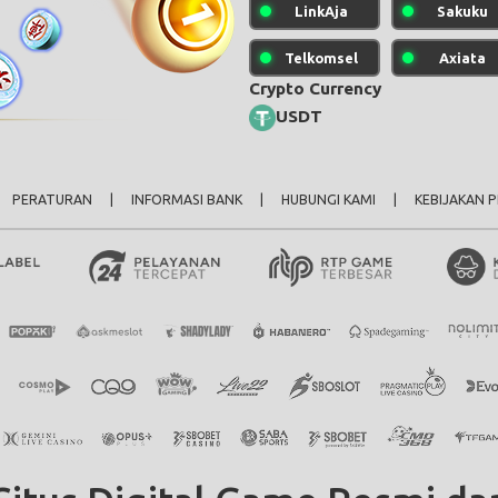
Telkomsel
Axiata
Crypto Currency
USDT
PERATURAN
|
INFORMASI BANK
|
HUBUNGI KAMI
|
KEBIJAKAN P
tus Digital Game Resmi da