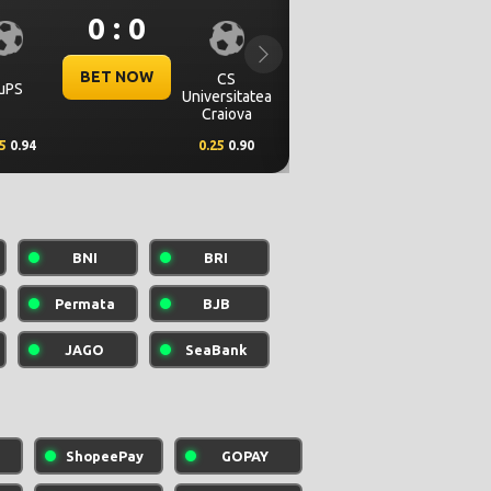
0 : 0
Next
BET NOW
Heart of
nfica
Midlothian
5
0.84
-2.25
-1.00
BNI
BRI
Permata
BJB
JAGO
SeaBank
ShopeePay
GOPAY
Lain-lain
QRIS