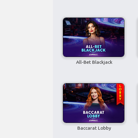
All-Bet Blackjack
Baccarat Lobby