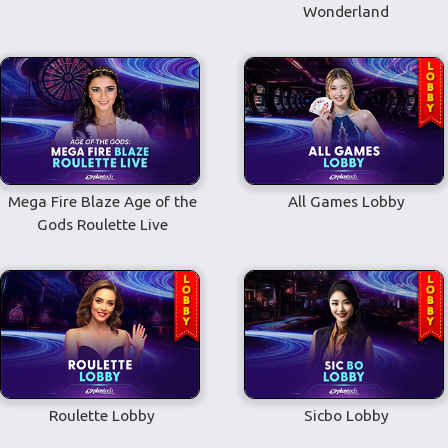
Wonderland
Mega Fire Blaze Age of the
All Games Lobby
Gods Roulette Live
Roulette Lobby
Sicbo Lobby