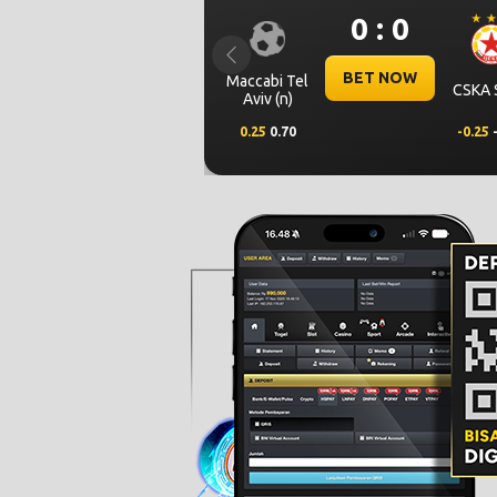
0 : 0
Previous
BET NOW
Jagiellonia
Range
Bialystok
0.00
-0.95
0.00