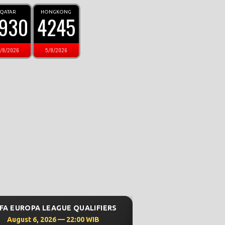
QATAR
HONGKONG
930
4245
/8/2026
5/8/2026
FA EUROPA LEAGUE QUALIFIERS
August 7, 2026 — 02:00 WIB