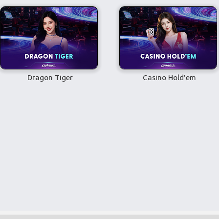
Dragon Tiger
Casino Hold'em