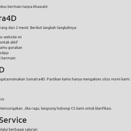
okus bermain tanpa khawatir.
tra4D
ng dari 2 menit. Berikut langkah-langkahnya:
as website ini
ontak aktif
kamu gunakan
tsApp
i bermain
4D
 mengatasnamakan Sumatra4D. Pastikan kamu hanya mengakses situs resmi kami:
tus
mencurigakan. Jika ragu, langsung hubungi CS kami untuk klarifikasi.
Service
alui berbagai saluran: