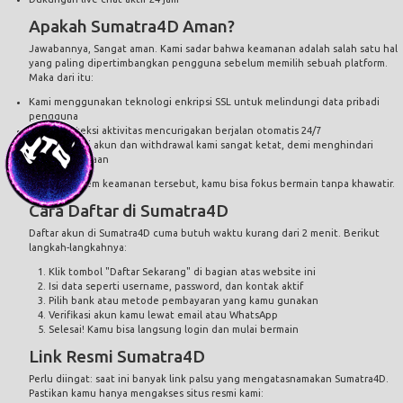
Apakah Sumatra4D Aman?
Jawabannya, Sangat aman. Kami sadar bahwa keamanan adalah salah satu hal
yang paling dipertimbangkan pengguna sebelum memilih sebuah platform.
Maka dari itu:
Kami menggunakan teknologi enkripsi SSL untuk melindungi data pribadi
pengguna
Sistem deteksi aktivitas mencurigakan berjalan otomatis 24/7
Tim verifikasi akun dan withdrawal kami sangat ketat, demi menghindari
penyalahgunaan
Dengan sistem keamanan tersebut, kamu bisa fokus bermain tanpa khawatir.
Cara Daftar di Sumatra4D
Daftar akun di Sumatra4D cuma butuh waktu kurang dari 2 menit. Berikut
langkah-langkahnya:
Klik tombol "
Daftar Sekarang
" di bagian atas website ini
Isi data seperti username, password, dan kontak aktif
Pilih bank atau metode pembayaran yang kamu gunakan
Verifikasi akun kamu lewat email atau WhatsApp
Selesai! Kamu bisa langsung login dan mulai bermain
Link Resmi Sumatra4D
Perlu diingat: saat ini banyak link palsu yang mengatasnamakan Sumatra4D.
Pastikan kamu hanya mengakses situs resmi kami: