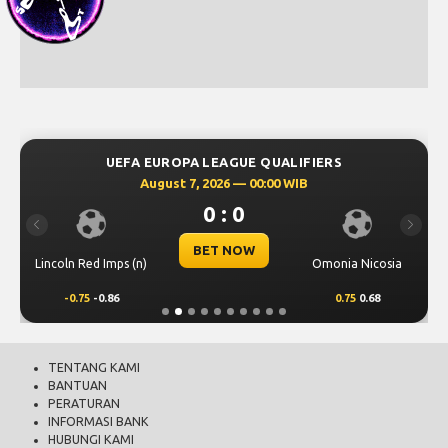
UEFA EUROPA LEAGUE QUALIFIERS
August 7, 2026 — 00:00 WIB
0 : 0
Previous
Next
BET NOW
Lincoln Red Imps (n)
Omonia Nicosia
-0.75
-0.86
0.75
0.68
TENTANG KAMI
BANTUAN
PERATURAN
INFORMASI BANK
HUBUNGI KAMI