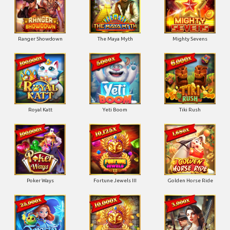
Ranger Showdown
The Maya Myth
Mighty Sevens
Royal Katt
Yeti Boom
Tiki Rush
Poker Ways
Fortune Jewels III
Golden Horse Ride