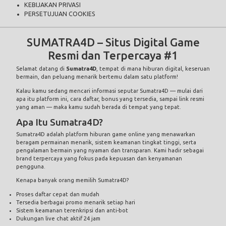
KEBIJAKAN PRIVASI
PERSETUJUAN COOKIES
SUMATRA4D – Situs Digital Game
Resmi dan Terpercaya #1
Selamat datang di
Sumatra4D
, tempat di mana hiburan digital, keseruan
bermain, dan peluang menarik bertemu dalam satu platform!
Kalau kamu sedang mencari informasi seputar Sumatra4D — mulai dari
apa itu platform ini, cara daftar, bonus yang tersedia, sampai link resmi
yang aman — maka kamu sudah berada di tempat yang tepat.
Apa Itu Sumatra4D?
Sumatra4D adalah platform hiburan game online yang menawarkan
beragam permainan menarik, sistem keamanan tingkat tinggi, serta
pengalaman bermain yang nyaman dan transparan. Kami hadir sebagai
brand terpercaya yang fokus pada kepuasan dan kenyamanan
pengguna.
Kenapa banyak orang memilih Sumatra4D?
Proses daftar cepat dan mudah
Tersedia berbagai promo menarik setiap hari
Sistem keamanan terenkripsi dan anti-bot
Dukungan live chat aktif 24 jam