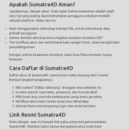
Apakah Sumatra4D Aman?
Jawabannya, Sangat aman. Kami sadar bahwa keamanan adalah salah
satu hal yang paling dipertimbangkan pengguna sebelum memilih
sebuah platform. Maka dari itu:
Kami menggunakan teknologi enkripsi SSL untuk melindungi data
pribadi pengguna
Sistem deteksi aktivitas mencurigakan berjalan otomatis 24/7
Tim verifikasi akun dan withdrawal kami sangat ketat, demi menghindari
penyalahgunaan
Dengan sistem keamanan tersebut, kamu bisa fokus bermain tanpa
khawatir.
Cara Daftar di Sumatra4D
Daftar akun di Sumatra4D cuma butuh waktu kurang dari 2 menit.
Berikut langkah-langkahnya:
Klik tombol "
Daftar Sekarang
" di bagian atas website ini
Isi data seperti username, password, dan kontak aktif
Pilih bank atau metode pembayaran yang kamu gunakan
Verifikasi akun kamu lewat email atau WhatsApp
Selesai! Kamu bisa langsung login dan mulai bermain
Link Resmi Sumatra4D
Perlu diingat: saat ini banyak link palsu yang mengatasnamakan
Sumatra4D. Pastikan kamu hanya mengakses situs resmi kami: