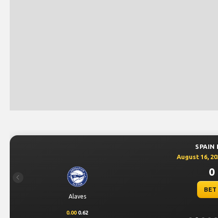
SPAIN 
August 16, 20
0 
Previous
BET
Alaves
0.00
0.62