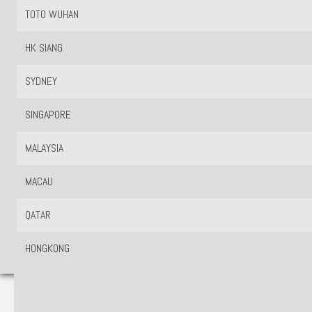
TOTO WUHAN
HK SIANG
SYDNEY
SINGAPORE
MALAYSIA
MACAU
QATAR
HONGKONG