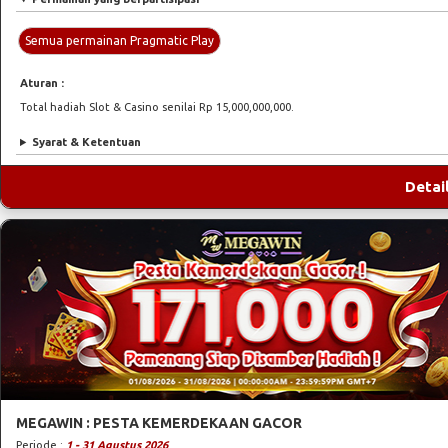
Semua permainan Pragmatic Play
Aturan :
Total hadiah Slot & Casino senilai Rp 15,000,000,000.
Syarat & Ketentuan
Detai
MEGAWIN : PESTA KEMERDEKAAN GACOR
Periode :
1 - 31 Agustus 2026