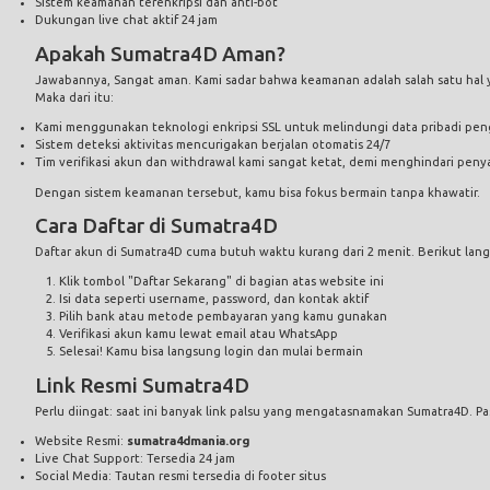
Sistem keamanan terenkripsi dan anti-bot
Dukungan live chat aktif 24 jam
Apakah Sumatra4D Aman?
Jawabannya, Sangat aman. Kami sadar bahwa keamanan adalah salah satu hal
Maka dari itu:
Kami menggunakan teknologi enkripsi SSL untuk melindungi data pribadi pe
Sistem deteksi aktivitas mencurigakan berjalan otomatis 24/7
Tim verifikasi akun dan withdrawal kami sangat ketat, demi menghindari pen
Dengan sistem keamanan tersebut, kamu bisa fokus bermain tanpa khawatir.
Cara Daftar di Sumatra4D
Daftar akun di Sumatra4D cuma butuh waktu kurang dari 2 menit. Berikut lan
Klik tombol "
Daftar Sekarang
" di bagian atas website ini
Isi data seperti username, password, dan kontak aktif
Pilih bank atau metode pembayaran yang kamu gunakan
Verifikasi akun kamu lewat email atau WhatsApp
Selesai! Kamu bisa langsung login dan mulai bermain
Link Resmi Sumatra4D
Perlu diingat: saat ini banyak link palsu yang mengatasnamakan Sumatra4D. P
Website Resmi:
sumatra4dmania.org
Live Chat Support: Tersedia 24 jam
Social Media: Tautan resmi tersedia di footer situs