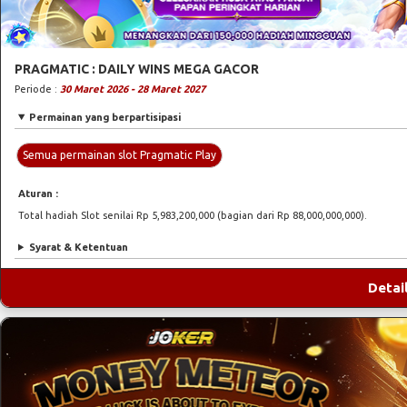
PRAGMATIC : DAILY WINS MEGA GACOR
Periode :
30 Maret 2026 - 28 Maret 2027
Permainan yang berpartisipasi
Semua permainan slot Pragmatic Play
Aturan :
Total hadiah Slot senilai Rp 5,983,200,000 (bagian dari Rp 88,000,000,000).
Syarat & Ketentuan
Detai