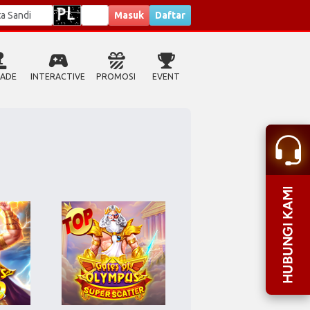
EPADA PARA MEMBER AKTIF KAMI YANG SUDAH MENDAPATKAN BONUS THR TERIMA KASIH
Masuk
Daftar
ADE
INTERACTIVE
PROMOSI
EVENT