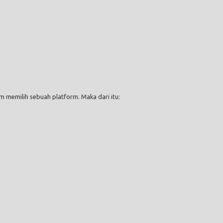
sures
Juicy Fruits
 memilih sebuah platform. Maka dari itu:
ing
Floating Dragon
s