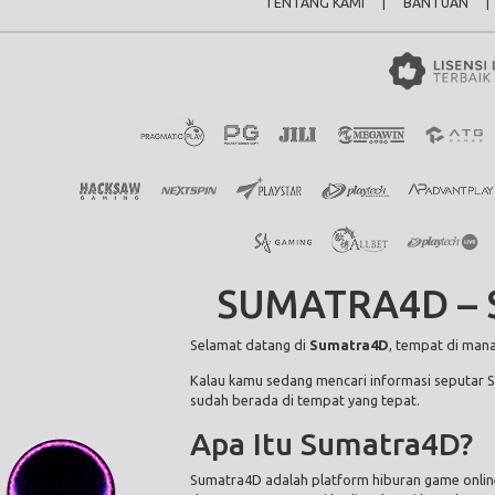
TENTANG KAMI
|
BANTUAN
|
Madame Destiny
Mon
SUMATRA4D – Si
Wild West Gold
G
Selamat datang di
Sumatra4D
, tempat di mana
Kalau kamu sedang mencari informasi seputar Su
sudah berada di tempat yang tepat.
Apa Itu Sumatra4D?
Sumatra4D adalah platform hiburan game onlin