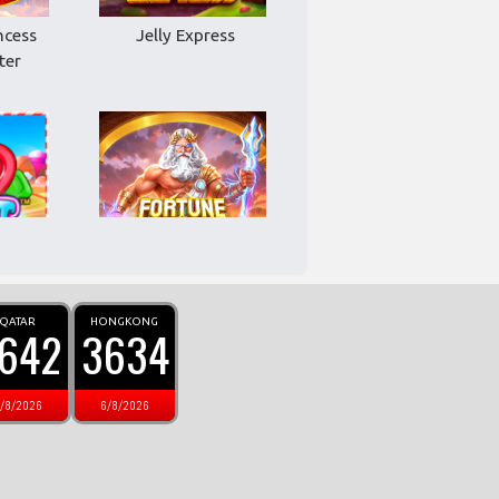
ncess
Jelly Express
ter
anza
Fortune of Olympus
QATAR
HONGKONG
642
3634
/8/2026
6/8/2026