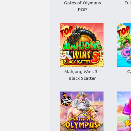
Gates of Olympus
Fur
POP
Mahjong Wins 3 -
C
Black Scatter