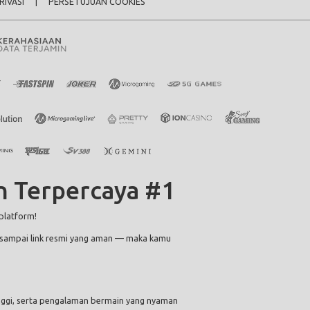
RIVASI
|
PERSETUJUAN COOKIES
ney
Aztec Bonanza
n Terpercaya #1
eluxe
Christmas Carol
Megaways
platform!
a, sampai link resmi yang aman — maka kamu
nggi, serta pengalaman bermain yang nyaman