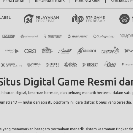
PERATURAN
|
INFORMASI BANK
|
HUBUNGI KAMI
|
KEBIJAKAN P
key Warrior
Joker's Jewels
Magic Jour
tus Digital Game Resmi da
reat Rhino
Fruit Party
Aztec Gems D
Megaways
 hiburan digital, keseruan bermain, dan peluang menarik bertemu dalam satu 
matra4D — mulai dari apa itu platform ini, cara daftar, bonus yang tersedi
e yang menawarkan beragam permainan menarik, sistem keamanan tingkat ti