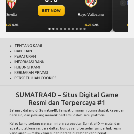
Previous
Next
BET NOW
no
Alaves
Getafe
0.00
0.62
0.00
-0.72
TENTANG KAMI
BANTUAN
PERATURAN
INFORMASI BANK
HUBUNGI KAMI
KEBIJAKAN PRIVASI
PERSETUJUAN COOKIES
SUMATRA4D – Situs Digital Game
Resmi dan Terpercaya #1
Selamat datang di
Sumatra4D
, tempat di mana hiburan digital, keseruan
bermain, dan peluang menarik bertemu dalam satu platform!
Kalau kamu sedang mencari informasi seputar Sumatra4D — mulai dari
apa itu platform ini, cara daftar, bonus yang tersedia, sampai link resmi
yang aman — maka kamu sudah berada di tempat yang tepat.