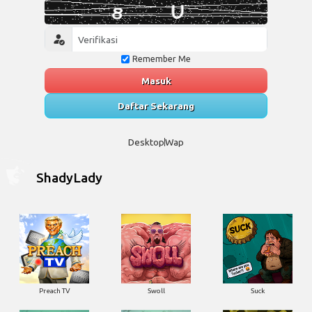
Remember Me
Masuk
Daftar Sekarang
Desktop
Wap
ShadyLady
Preach TV
Swoll
Suck