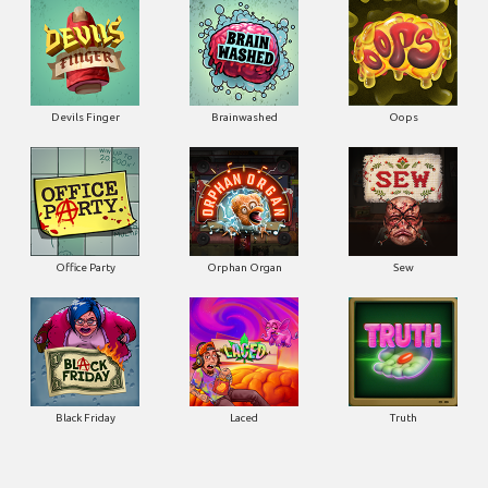
Devils Finger
Brainwashed
Oops
Office Party
Orphan Organ
Sew
Black Friday
Laced
Truth